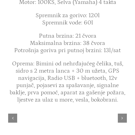
Motor: 100KS, Selva (Yamaha) 4 takta
Spremnik za gorivo: 120l
Spremnik vode: 60l
Putna brzina: 21 čvora
Maksimalna brzina: 38 čvora
Potrošnja goriva pri putnoj brzini: 13l/sat
Oprema: Bimini od nehrđajućeg čelika, tuš,
sidro s 2 metra lanca + 30 m užeta, GPS
navigacija, Radio USB + bluetooth, 12v
punjač, pojasevi za spašavanje, signalne
baklje, prva pomoć, aparat za gašenje požara,
ljestve za ulaz u more, vesla, bokobrani.