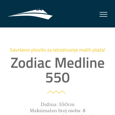
Skip
to
content
Savršeno plovilo za istraživanje malih plaža!
Zodiac Medline
550
Dužina: 550cm
Maksimalan broj osoba: 8