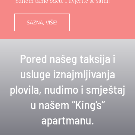
jednom tamo odete i uvjerite se sami!
SAZNAJ VIŠE!
Pored našeg taksija i
usluge iznajmljivanja
plovila, nudimo i smještaj
u našem “King’s”
apartmanu.