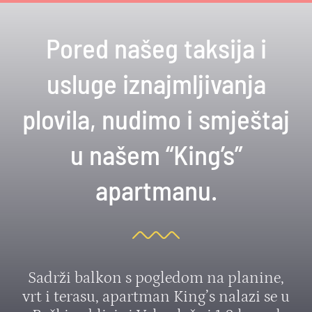
Pored našeg taksija i
usluge iznajmljivanja
plovila, nudimo i smještaj
u našem “King’s”
apartmanu.
Sadrži balkon s pogledom na planine,
vrt i terasu, apartman King’s nalazi se u