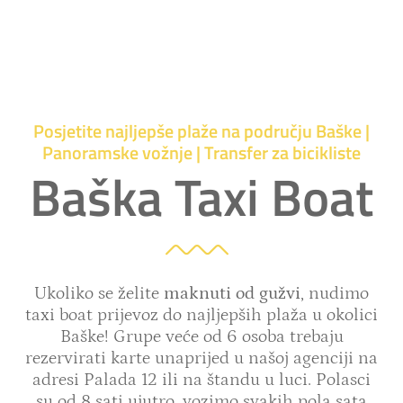
Posjetite najljepše plaže na području Baške |
Panoramske vožnje | Transfer za bicikliste
Baška Taxi Boat
Ukoliko se želite
maknuti od gužvi
, nudimo
taxi boat prijevoz do najljepših plaža u okolici
Baške! Grupe veće od 6 osoba trebaju
rezervirati karte unaprijed u našoj agenciji na
adresi Palada 12 ili na štandu u luci. Polasci
su od 8 sati ujutro, vozimo svakih pola sata