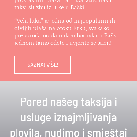
prekrasnim plažama – koristite našu
taksi službu iz luke u Baški!
“Vela luka”
je jedna od najpopularnijih
divljih plaža na otoku Krku, svakako
preporučamo da nakon boravka u Baški
jednom tamo odete i uvjerite se sami!
SAZNAJ VIŠE!
Pored našeg taksija i
usluge iznajmljivanja
plovila, nudimo i smještaj