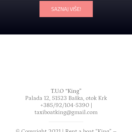
SAZNAJ VIŠE!
T.U.O “King”
Palada 12, 51523 Baška, otok Krk
+385/92/104-5390 |
taxiboatking@gmail.com
© Copyright 2021 |
Rent a boat “King” –