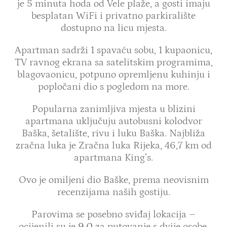
je 5 minuta hoda od Vele plaže, a gosti imaju
besplatan WiFi i privatno parkiralište
dostupno na licu mjesta.
Apartman sadrži 1 spavaću sobu, 1 kupaonicu,
TV ravnog ekrana sa satelitskim programima,
blagovaonicu, potpuno opremljenu kuhinju i
popločani dio s pogledom na more.
Popularna zanimljiva mjesta u blizini
apartmana uključuju autobusni kolodvor
Baška, šetalište, rivu i luku Baška. Najbliža
zračna luka je Zračna luka Rijeka, 46,7 km od
apartmana King’s.
Ovo je omiljeni dio Baške, prema neovisnim
recenzijama naših gostiju.
Parovima se posebno sviđaj lokacija –
ocijenili su je
9,0
za putovanje s dvije osobe.