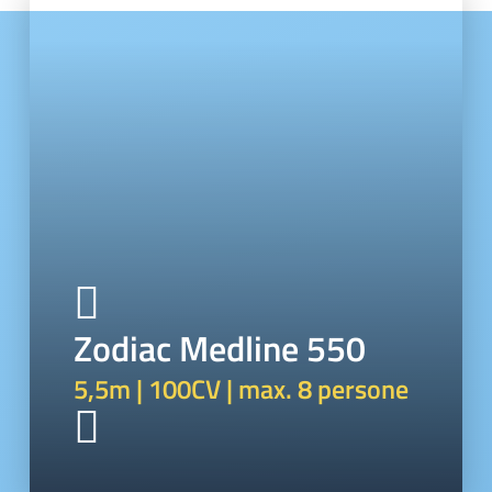
Zodiac Medline 550
5,5m | 100CV | max. 8 persone