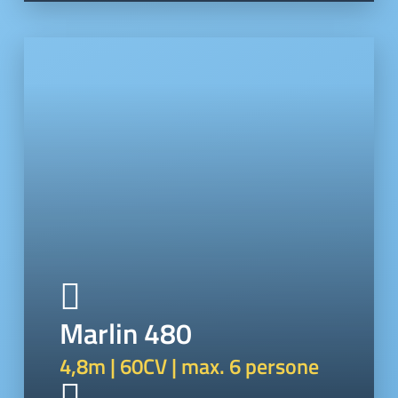
Marlin 480
4,8m | 60CV | max. 6 persone