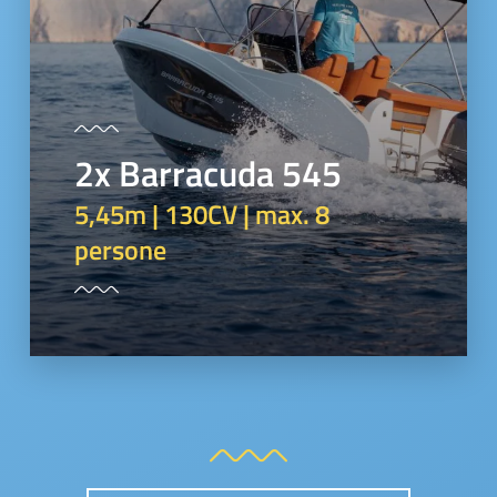
2x Barracuda 545
5,45m | 130CV | max. 8
persone