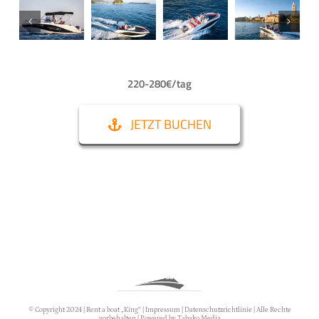
220-280€/tag
JETZT BUCHEN
© Copyright 2024 |
Rent a boat „King“
|
Impressum
|
Datenschutzrichtlinie
| Alle Rechte
vorbehalten | Powered by
Tabako Media