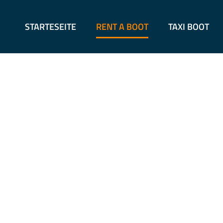
Skip
to
STARTESEITE
RENT A BOOT
TAXI BOOT
content